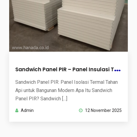
S
andwich Panel PIR – Panel Insulasi Tahan Api & Efisien Energi | PT. Hanada Mitra Sarana
Sandwich Panel PIR: Panel Isolasi Termal Tahan
Api untuk Bangunan Modern Apa Itu Sandwich
Panel PIR? Sandwich [...]
Admin
12 November 2025